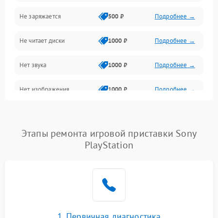
Не заряжается
500 ₽
Подробнее →
Геймпады и аксессуары
Не читает диски
1000 ₽
Подробнее →
Разъёмы и корпус
Нет звука
1000 ₽
Подробнее →
Питание и электрика
Нет изображения
1000 ₽
Подробнее →
Перегрев и охлаждение
Память и накопители
Этапы ремонта игровой приставки Sony
Изображение
PlayStation
1. Первичная диагностика