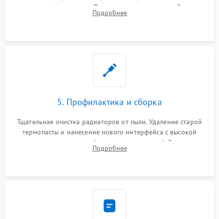
контроллеров питания. Восстановление дорожек. Замена
Подробнее
неисправного жесткого диска, SSD или лазерной головки
привода.
5. Профилактика и сборка
Тщательная очистка радиаторов от пыли. Удаление старой
термопасты и нанесение нового интерфейса с высокой
теплопроводностью (или жидкого металла). Замена
Подробнее
термопрокладок. Аккуратная сборка консоли и подключение
шлейфов.