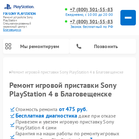
+7 (800) 301-55-83
FIX-SONY PLAYSTATION
Ежедневно, с 10:00 до 20:00
Ремонт устройств Sony
+7 (800) 301-55-83
PlayStation
Специализированный
Звонок бесплатный по РФ
cервисный центр г.
Благовещенск
Мы ремонтируем
Позвонить
енске
Ремонт игровой приставки Sony PlayStation 4 в Благовещенске
Ремонт игровых приставок Sony PlayStation
Ремонт игровой приставки Sony
PlayStation 4 в Благовещенске
от 475 руб.
Стоимость ремонта
Бесплатная диагностика
даже при отказе
Привезем и увезем игровую приставку Sony
PlayStation 4 сами
Гарантия на наши работы по ремонту игровых