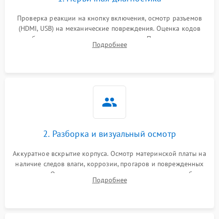
Проверка реакции на кнопку включения, осмотр разъемов
(HDMI, USB) на механические повреждения. Оценка кодов
ошибок на экране или по индикаторам. Проверка чтения
Подробнее
дисков, работы геймпадов и наличия гарантийных пломб.
2. Разборка и визуальный осмотр
Аккуратное вскрытие корпуса. Осмотр материнской платы на
наличие следов влаги, коррозии, прогаров и поврежденных
элементов. Оценка состояния системы охлаждения, турбины
Подробнее
кулера и степени загрязнения радиатора пылью.