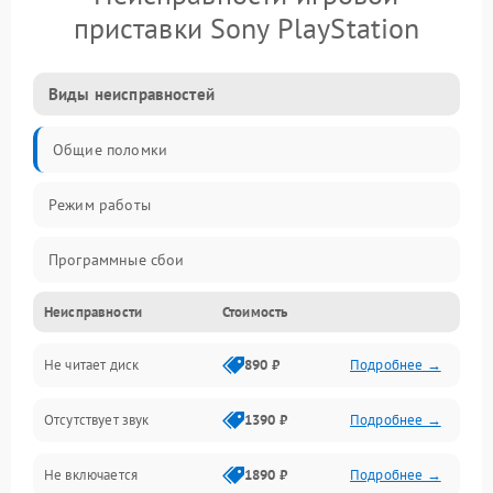
приставки Sony PlayStation
Виды неисправностей
Общие поломки
Режим работы
Программные сбои
Неисправности
Стоимость
Видео и HDMI
Не читает диск
890 ₽
Подробнее →
Звук и аудиовыходы
Отсутствует звук
1390 ₽
Подробнее →
Диски и привод
Не включается
1890 ₽
Подробнее →
Сеть и онлайн