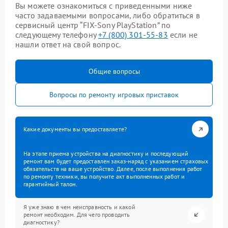
Вы можете ознакомиться с приведенными ниже
часто задаваемыми вопросами, либо обратиться в
сервисный центр “FIX-Sony PlayStation” по
следующему телефону
+7 (800) 301-55-83
если не
нашли ответ на свой вопрос.
Общие вопросы
Вопросы по ремонту игровых приставок
Какие документы вы предоставляете?
На этапе приема устройства на диагностику и последующий
ремонт вам будет предоставлен заказ-наряд с указанием страховых
обязательств на ваше устройство. Далее, после выполнения работ
по ремонту техники, вы получите акт выполненных работ и
гарантийный талон.
Я уже знаю в чем неисправность и какой
ремонт необходим. Для чего проводить
диагностику?