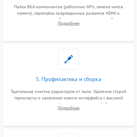
Пайка BGA-компонентов (реболлинг APU, замена чипов
памяти), перепайка поврежденных разъемов HDMI и
контроллеров питания. Восстановление дорожек. Замена
Подробнее
неисправного жесткого диска, SSD или лазерной головки
привода.
5. Профилактика и сборка
Тщательная очистка радиаторов от пыли. Удаление старой
термопасты и нанесение нового интерфейса с высокой
теплопроводностью (или жидкого металла). Замена
Подробнее
термопрокладок. Аккуратная сборка консоли и подключение
шлейфов.