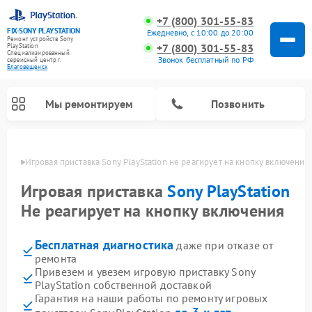
+7 (800) 301-55-83
FIX-SONY PLAYSTATION
Ежедневно, с 10:00 до 20:00
Ремонт устройств Sony
+7 (800) 301-55-83
PlayStation
Специализированный
Звонок бесплатный по РФ
cервисный центр г.
Благовещенск
Мы ремонтируем
Позвонить
енске
Игровая приставка Sony PlayStation не реагирует на кнопку включения
Ремонт игровых приставок Sony PlayStation
Игровая приставка
Sony PlayStation
Не реагирует на кнопку включения
Бесплатная диагностика
даже при отказе от
ремонта
Привезем и увезем игровую приставку Sony
PlayStation собственной доставкой
Гарантия на наши работы по ремонту игровых