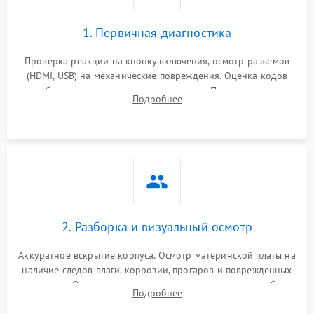
1. Первичная диагностика
Проверка реакции на кнопку включения, осмотр разъемов
(HDMI, USB) на механические повреждения. Оценка кодов
ошибок на экране или по индикаторам. Проверка чтения
Подробнее
дисков, работы геймпадов и наличия гарантийных пломб.
2. Разборка и визуальный осмотр
Аккуратное вскрытие корпуса. Осмотр материнской платы на
наличие следов влаги, коррозии, прогаров и поврежденных
элементов. Оценка состояния системы охлаждения, турбины
Подробнее
кулера и степени загрязнения радиатора пылью.