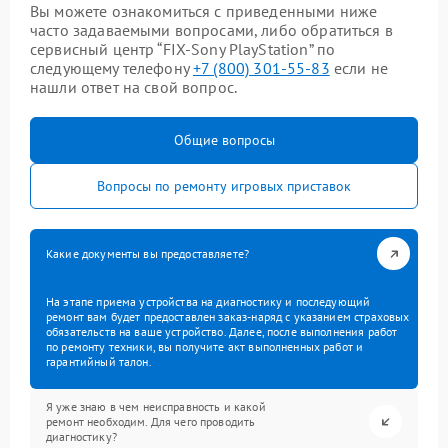
Вы можете ознакомиться с приведенными ниже
часто задаваемыми вопросами, либо обратиться в
сервисный центр “FIX-Sony PlayStation” по
следующему телефону
+7 (800) 301-55-83
если не
нашли ответ на свой вопрос.
Общие вопросы
Вопросы по ремонту игровых приставок
Какие документы вы предоставляете?
На этапе приема устройства на диагностику и последующий
ремонт вам будет предоставлен заказ-наряд с указанием страховых
обязательств на ваше устройство. Далее, после выполнения работ
по ремонту техники, вы получите акт выполненных работ и
гарантийный талон.
Я уже знаю в чем неисправность и какой
ремонт необходим. Для чего проводить
диагностику?