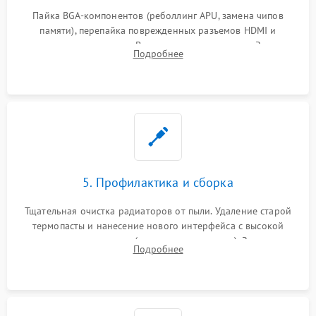
Пайка BGA-компонентов (реболлинг APU, замена чипов
памяти), перепайка поврежденных разъемов HDMI и
контроллеров питания. Восстановление дорожек. Замена
Подробнее
неисправного жесткого диска, SSD или лазерной головки
привода.
5. Профилактика и сборка
Тщательная очистка радиаторов от пыли. Удаление старой
термопасты и нанесение нового интерфейса с высокой
теплопроводностью (или жидкого металла). Замена
Подробнее
термопрокладок. Аккуратная сборка консоли и подключение
шлейфов.