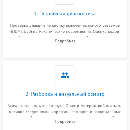
1. Первичная диагностика
Проверка реакции на кнопку включения, осмотр разъемов
(HDMI, USB) на механические повреждения. Оценка кодов
ошибок на экране или по индикаторам. Проверка чтения
Подробнее
дисков, работы геймпадов и наличия гарантийных пломб.
2. Разборка и визуальный осмотр
Аккуратное вскрытие корпуса. Осмотр материнской платы на
наличие следов влаги, коррозии, прогаров и поврежденных
элементов. Оценка состояния системы охлаждения, турбины
Подробнее
кулера и степени загрязнения радиатора пылью.