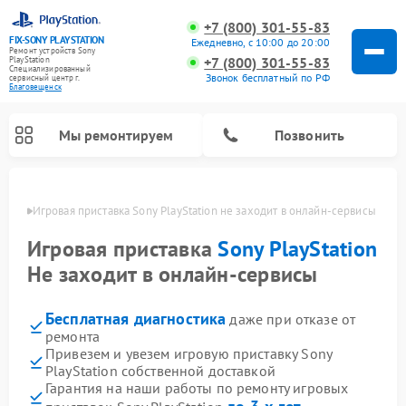
+7 (800) 301-55-83
FIX-SONY PLAYSTATION
Ежедневно, с 10:00 до 20:00
Ремонт устройств Sony
+7 (800) 301-55-83
PlayStation
Специализированный
Звонок бесплатный по РФ
cервисный центр г.
Благовещенск
Мы ремонтируем
Позвонить
енске
Игровая приставка Sony PlayStation не заходит в онлайн-сервисы
Ремонт игровых приставок Sony PlayStation
Игровая приставка
Sony PlayStation
Не заходит в онлайн-сервисы
Бесплатная диагностика
даже при отказе от
ремонта
Привезем и увезем игровую приставку Sony
PlayStation собственной доставкой
Гарантия на наши работы по ремонту игровых