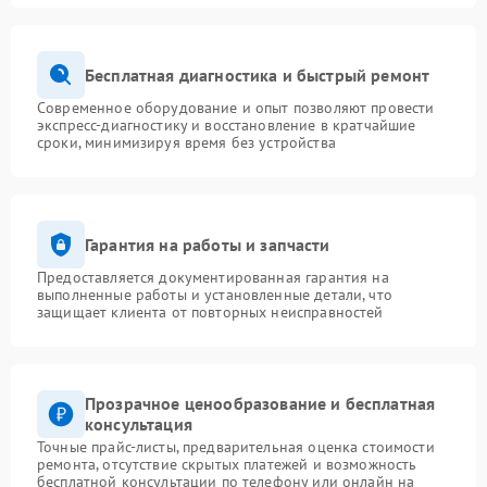
Бесплатная диагностика и быстрый ремонт
Современное оборудование и опыт позволяют провести
экспресс-диагностику и восстановление в кратчайшие
сроки, минимизируя время без устройства
Гарантия на работы и запчасти
Предоставляется документированная гарантия на
выполненные работы и установленные детали, что
защищает клиента от повторных неисправностей
Прозрачное ценообразование и бесплатная
консультация
Точные прайс-листы, предварительная оценка стоимости
ремонта, отсутствие скрытых платежей и возможность
бесплатной консультации по телефону или онлайн на