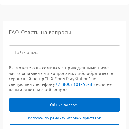
FAQ. Ответы на вопросы
Вы можете ознакомиться с приведенными ниже
часто задаваемыми вопросами, либо обратиться в
сервисный центр “FIX-Sony PlayStation” по
следующему телефону
+7 (800) 301-55-83
если не
нашли ответ на свой вопрос.
Общие вопросы
Вопросы по ремонту игровых приставок