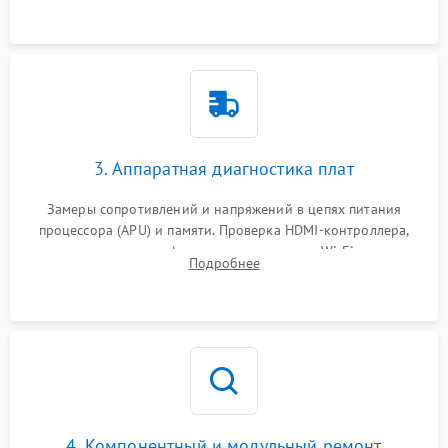
3. Аппаратная диагностика плат
Замеры сопротивлений и напряжений в цепях питания
процессора (APU) и памяти. Проверка HDMI-контроллера,
микросхем флеш-памяти и модуля Wi-Fi
Подробнее
4. Компонентный и модульный ремонт