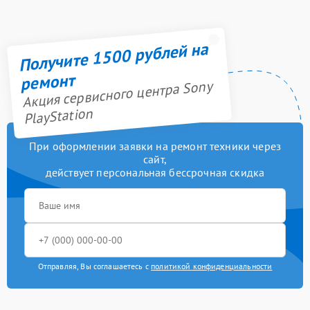
Получите 1500 рублей на
ремонт
Акция сервисного центра Sony
PlayStation
При оформлении заявки на ремонт техники через
сайт,
действует персональная бессрочная скидка
Отправляя, Вы соглашаетесь с
политикой конфиденциальности