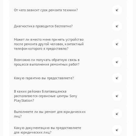
От чего зависит срок ремонта техники?
Диагностика проводится бесплатно?
Может ли вместо меня принять устройство
после ремонта другой человек, контактный
телефон которого я предоставлю?
Возможно ли получать обратную связь в
процессе выполнения ремонтных работ?
Какую гарантию вы предоставляете?
В каких районах Благовещенска
располагаются сервисные центры Sony
PlayStation?
Выполняете ли вы ремонт для юридических
лиц?
Какую документацию вы предоставляете
для юридических лиц?