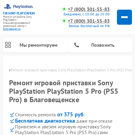
+7 (800) 301-55-83
FIX-SONY PLAYSTATION
Ежедневно, с 10:00 до 20:00
Ремонт устройств Sony
+7 (800) 301-55-83
PlayStation
Специализированный
Звонок бесплатный по РФ
cервисный центр г.
Благовещенск
Мы ремонтируем
Позвонить
енске
Ремонт игровой приставки Sony PlayStation PlayStation 5 Pro (PS5 Pro)
Ремонт игровых приставок Sony PlayStation
Ремонт игровой приставки Sony
PlayStation PlayStation 5 Pro (PS5
Pro) в Благовещенске
от 375 руб.
Стоимость ремонта
Бесплатная диагностика
даже при отказе
Привезем и увезем игровую приставку Sony
PlayStation PlayStation 5 Pro (PS5 Pro) сами