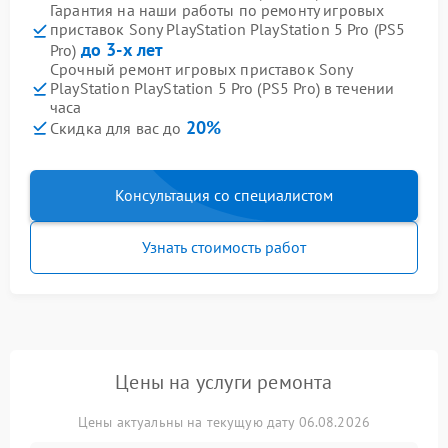
Гарантия на наши работы по ремонту игровых
приставок Sony PlayStation PlayStation 5 Pro (PS5
до 3-х лет
Pro)
Срочный ремонт игровых приставок Sony
PlayStation PlayStation 5 Pro (PS5 Pro) в течении
часа
20%
Скидка для вас до
Консультация со специалистом
Узнать стоимость работ
Цены на услуги ремонта
Цены актуальны на текущую дату 06.08.2026