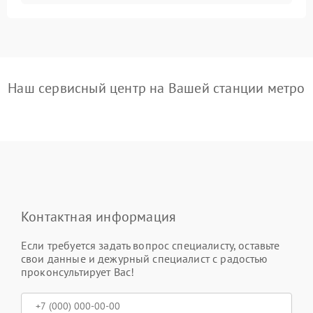
Наш сервисный центр на Вашей станции метро
Контактная информация
Если требуется задать вопрос специалисту, оставьте
свои данные и дежурный специалист с радостью
проконсультирует Вас!