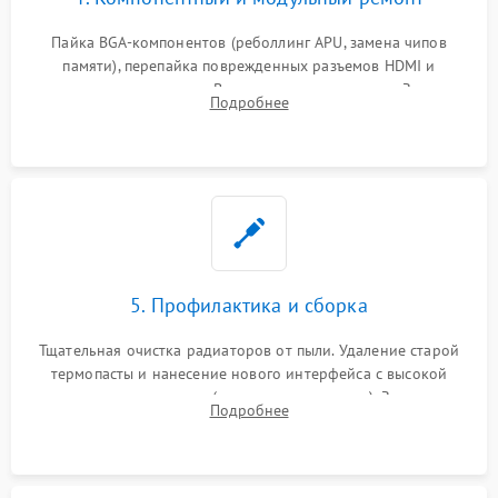
Пайка BGA-компонентов (реболлинг APU, замена чипов
памяти), перепайка поврежденных разъемов HDMI и
контроллеров питания. Восстановление дорожек. Замена
Подробнее
неисправного жесткого диска, SSD или лазерной головки
привода.
5. Профилактика и сборка
Тщательная очистка радиаторов от пыли. Удаление старой
термопасты и нанесение нового интерфейса с высокой
теплопроводностью (или жидкого металла). Замена
Подробнее
термопрокладок. Аккуратная сборка консоли и подключение
шлейфов.