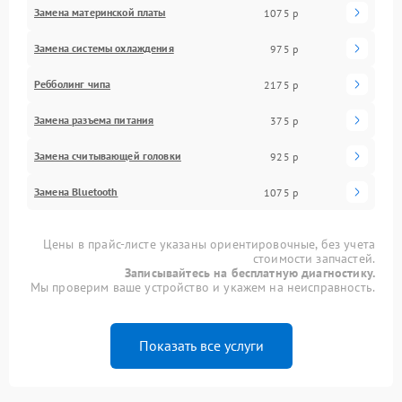
Замена материнской платы
1075 р
Замена системы охлаждения
975 р
Ребболинг чипа
2175 р
Замена разъема питания
375 р
Замена считывающей головки
925 р
Замена Bluetooth
1075 р
Цены в прайс-листе указаны ориентировочные, без учета
стоимости запчастей.
Записывайтесь на бесплатную диагностику.
Мы проверим ваше устройство и укажем на неисправность.
Показать все услуги