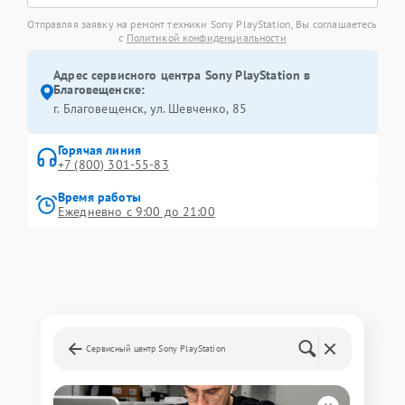
Отправляя заявку на ремонт техники Sony PlayStation, Вы соглашаетесь
с
Политикой конфиденциальности
Адрес сервисного центра Sony PlayStation в
Благовещенске:
г. Благовещенск, ул. Шевченко, 85
Горячая линия
+7 (800) 301-55-83
Время работы
Ежедневно с 9:00 до 21:00
Сервисный центр Sony PlayStation