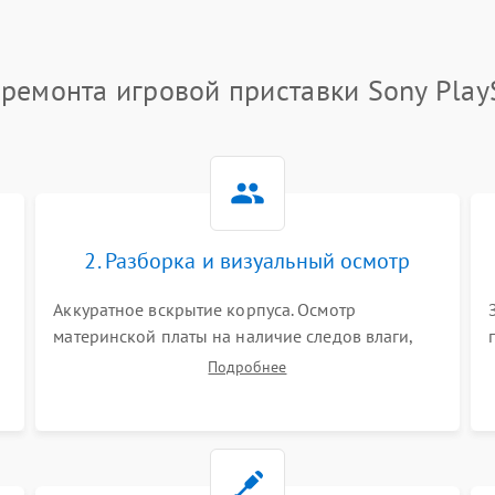
ремонта игровой приставки Sony Play
2. Разборка и визуальный осмотр
Аккуратное вскрытие корпуса. Осмотр
материнской платы на наличие следов влаги,
коррозии, прогаров и поврежденных
Подробнее
элементов. Оценка состояния системы
охлаждения, турбины кулера и степени
загрязнения радиатора пылью.