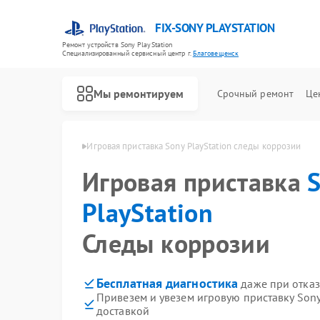
FIX-SONY PLAYSTATION
Ремонт устройств Sony PlayStation
Специализированный cервисный центр г.
Благовещенск
Мы ремонтируем
Срочный ремонт
Це
Ремонт игровых приставок Sony PlayStation
ion в Благовещенске
Игровая приставка Sony PlayStation следы коррозии
Игровая приставка
PlayStation
Следы коррозии
Бесплатная диагностика
даже при отказ
Привезем и увезем игровую приставку Sony
доставкой