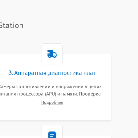
Station
3. Аппаратная диагностика плат
Замеры сопротивлений и напряжений в цепях
питания процессора (APU) и памяти. Проверка
HDMI-контроллера, микросхем флеш-памяти и
Подробнее
модуля Wi-Fi