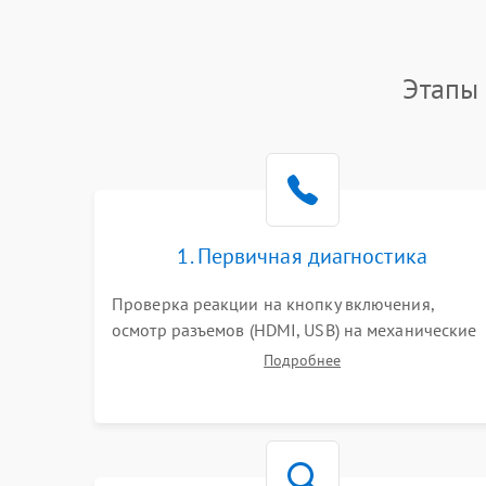
Этапы 
1. Первичная диагностика
Проверка реакции на кнопку включения,
осмотр разъемов (HDMI, USB) на механические
повреждения. Оценка кодов ошибок на экране
Подробнее
или по индикаторам. Проверка чтения дисков,
работы геймпадов и наличия гарантийных
пломб.