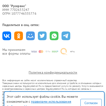
ООО "Русервис"
ИНН 7702633247
ОГРН 1077746335776
Поделиться в соц. сетях:
Мы принимаем
все формы оплаты
Политика конфиденциальности
Вся информация на сайте носит исключительно справочный характер.
Товарные знаки используются исключительно для описания устройств, в отношении которых
сервисные центры blg.playstation-fix.ru предоставляют услуги по ремонту. Услуги оказываются
в неавторизованных сервисных центрах blg.playstation-fix.ru, которые не связаны с
правообладателями товарных знаков или их официальными представителями.
Ремонт осуществляется для устройств, уже введенных в гражданский оборот в соответствии
Этот сайт использует файлы cookie. Вы можете
со статьей 1487 ГК РФ.
Использование товарных знаков не преследует цели индивидуализации услуг или введения
ознакомиться с
правилами использования
Согласен
потребителей в заблуждение, а служит для информирования о предоставляемых услугах по
ремонту техники указанных брендов.