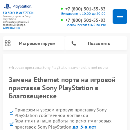
+7 (800) 301-55-83
FIX-SONY PLAYSTATION
Ежедневно, с 10:00 до 20:00
Ремонт устройств Sony
+7 (800) 301-55-83
PlayStation
Специализированный
Звонок бесплатный по РФ
cервисный центр г.
Благовещенск
Мы ремонтируем
Позвонить
енске
Игровая приставка Sony PlayStation замена ethernet порта
Ремонт игровых приставок Sony PlayStation
Замена Ethernet порта на игровой
приставке Sony PlayStation в
Благовещенске
Привезем и увезем игровую приставку Sony
PlayStation собственной доставкой
Гарантия на наши работы по ремонту игровых
до 3-х лет
приставок Sony PlayStation