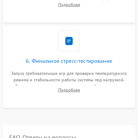
теплопроводностью (или жидкого металла). Замена
Подробнее
термопрокладок. Аккуратная сборка консоли и подключение
шлейфов.
6. Финальное стресс-тестирование
Запуск требовательных игр для проверки температурного
режима и стабильности работы системы под нагрузкой.
Тестирование привода, синхронизации беспроводных
Подробнее
геймпадов, выхода в сеть и выдачи изображения без
артефактов.
FAQ. Ответы на вопросы