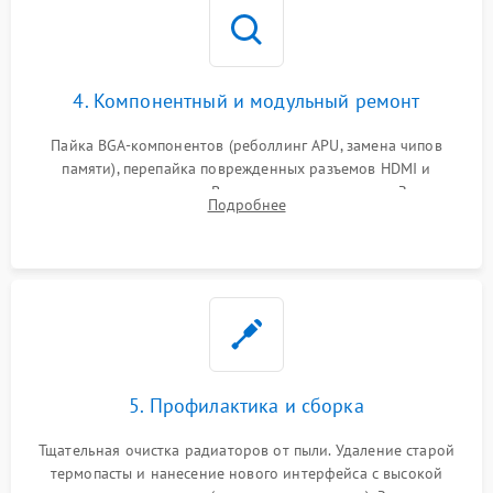
4. Компонентный и модульный ремонт
Пайка BGA-компонентов (реболлинг APU, замена чипов
памяти), перепайка поврежденных разъемов HDMI и
контроллеров питания. Восстановление дорожек. Замена
Подробнее
неисправного жесткого диска, SSD или лазерной головки
привода.
5. Профилактика и сборка
Тщательная очистка радиаторов от пыли. Удаление старой
термопасты и нанесение нового интерфейса с высокой