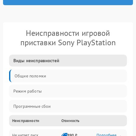
Неисправности игровой
приставки Sony PlayStation
Виды неисправностей
Общие поломки
Режим работы
Программные сбои
Неисправности
Стоимость
Видео и HDMI
Не читает диск
890 ₽
Подробнее →