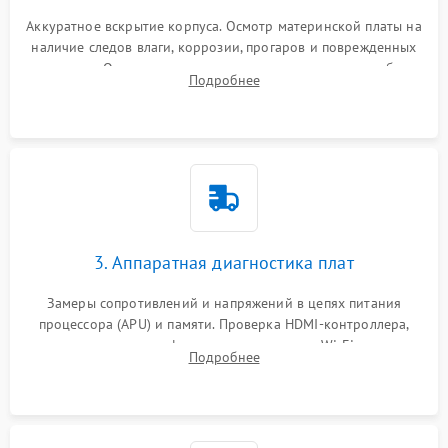
Аккуратное вскрытие корпуса. Осмотр материнской платы на
наличие следов влаги, коррозии, прогаров и поврежденных
элементов. Оценка состояния системы охлаждения, турбины
Подробнее
кулера и степени загрязнения радиатора пылью.
3. Аппаратная диагностика плат
Замеры сопротивлений и напряжений в цепях питания
процессора (APU) и памяти. Проверка HDMI-контроллера,
микросхем флеш-памяти и модуля Wi-Fi
Подробнее