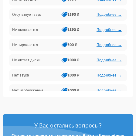
Звук и аудиовыходы
Отсутствует звук
1390 ₽
Подробнее →
Диски и привод
Не включается
1890 ₽
Подробнее →
Сеть и онлайн
Не заряжается
500 ₽
Подробнее →
Геймпады и аксессуары
Не читает диски
1000 ₽
Подробнее →
Разъёмы и корпус
Нет звука
1000 ₽
Подробнее →
Питание и электрика
Нет изображения
1000 ₽
Подробнее →
Перегрев и охлаждение
Память и накопители
Изображение
У Вас остались вопросы?
Оставьте заявку, мы свяжемся с Вами в ближайшее