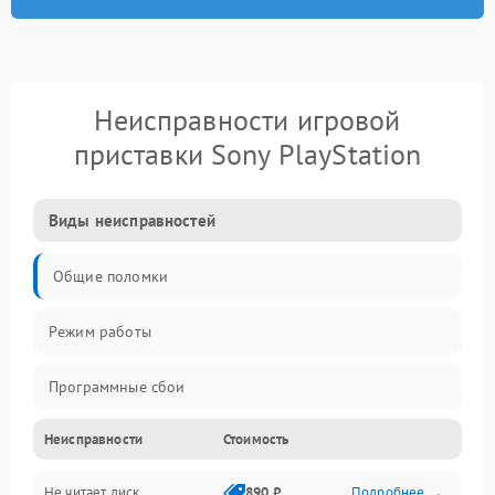
Неисправности игровой
приставки Sony PlayStation
Виды неисправностей
Общие поломки
Режим работы
Программные сбои
Неисправности
Стоимость
Видео и HDMI
Не читает диск
890 ₽
Подробнее →