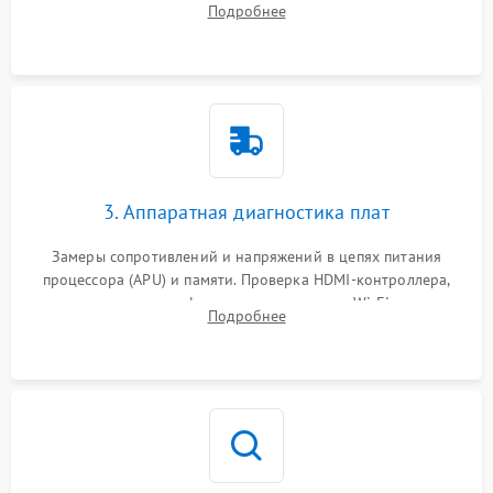
Подробнее
кулера и степени загрязнения радиатора пылью.
3. Аппаратная диагностика плат
Замеры сопротивлений и напряжений в цепях питания
процессора (APU) и памяти. Проверка HDMI-контроллера,
микросхем флеш-памяти и модуля Wi-Fi
Подробнее