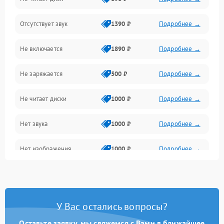
Звук и аудиовыходы
Отсутствует звук
1390 ₽
Подробнее →
Диски и привод
Не включается
1890 ₽
Подробнее →
Сеть и онлайн
Не заряжается
500 ₽
Подробнее →
Геймпады и аксессуары
Не читает диски
1000 ₽
Подробнее →
Разъёмы и корпус
Нет звука
1000 ₽
Подробнее →
Питание и электрика
Нет изображения
1000 ₽
Подробнее →
Перегрев и охлаждение
Память и накопители
Изображение
У Вас остались вопросы?
Оставьте заявку, мы свяжемся с Вами в ближайшее