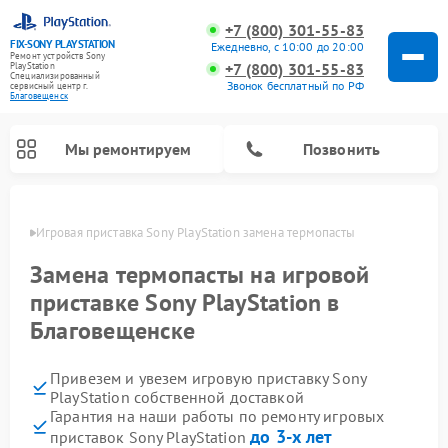
+7 (800) 301-55-83
FIX-SONY PLAYSTATION
Ежедневно, с 10:00 до 20:00
Ремонт устройств Sony
+7 (800) 301-55-83
PlayStation
Специализированный
Звонок бесплатный по РФ
cервисный центр г.
Благовещенск
Мы ремонтируем
Позвонить
енске
Игровая приставка Sony PlayStation замена термопасты
Ремонт игровых приставок Sony PlayStation
Замена термопасты на игровой
приставке Sony PlayStation в
Благовещенске
Привезем и увезем игровую приставку Sony
PlayStation собственной доставкой
Гарантия на наши работы по ремонту игровых
до 3-х лет
приставок Sony PlayStation