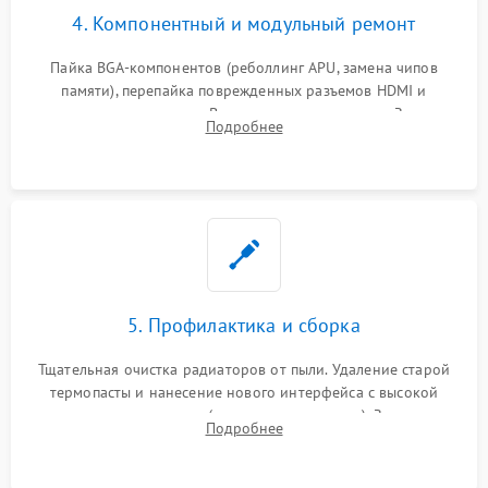
4. Компонентный и модульный ремонт
Пайка BGA-компонентов (реболлинг APU, замена чипов
памяти), перепайка поврежденных разъемов HDMI и
контроллеров питания. Восстановление дорожек. Замена
Подробнее
неисправного жесткого диска, SSD или лазерной головки
привода.
5. Профилактика и сборка
Тщательная очистка радиаторов от пыли. Удаление старой
термопасты и нанесение нового интерфейса с высокой
теплопроводностью (или жидкого металла). Замена
Подробнее
термопрокладок. Аккуратная сборка консоли и подключение
шлейфов.